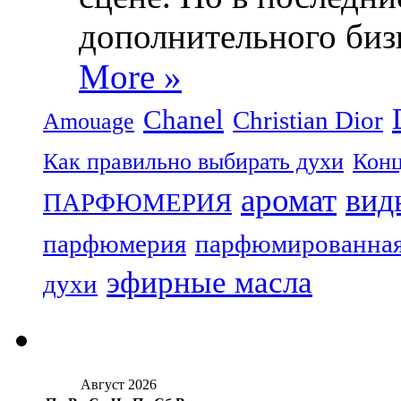
дополнительного биз
More »
Chanel
Christian Dior
Amouage
Как правильно выбирать духи
Конц
аромат
вид
ПАРФЮМЕРИЯ
парфюмерия
парфюмированная
эфирные масла
духи
Август 2026