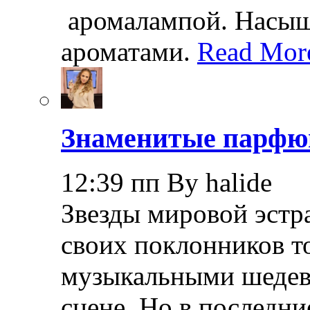
аромалампой. Насы
ароматами.
Read Mor
Знаменитые парф
12:39 пп By halide
Звезды мировой эстра
своих поклонников т
музыкальными шедев
сцене. Но в последни