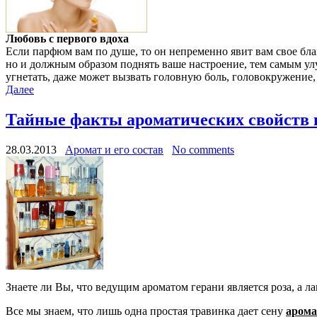
Любовь с первого вдоха
Если парфюм вам по душе, то он непременно явит вам свое бла
но и должным образом поднять ваше настроение, тем самым улу
угнетать, даже может вызвать головную боль, головокружение,
Далее
Тайные факты ароматических свойств и
28.03.2013
Аромат и его состав
No comments
Знаете ли Вы, что ведущим ароматом герани является роза, а 
Все мы знаем, что лишь одна простая травинка дает сену
арома