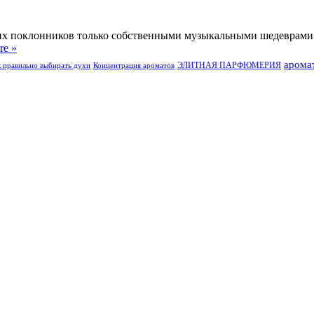
оих поклонников только собственными музыкальными шедеврами 
re »
арома
ЭЛИТНАЯ ПАРФЮМЕРИЯ
к правильно выбирать духи
Концентрация ароматов