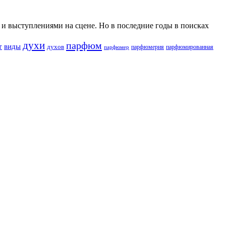
и выступлениями на сцене. Но в последние годы в поисках
духи
парфюм
т
виды
духов
парфюмерия
парфюмированная
парфюмер