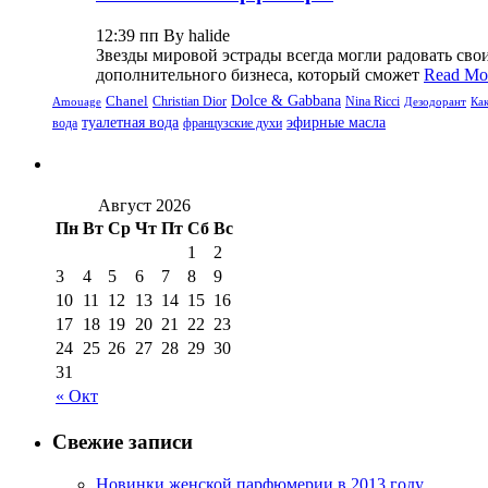
12:39 пп By halide
Звезды мировой эстрады всегда могли радовать св
дополнительного бизнеса, который сможет
Read Mo
Dolce & Gabbana
Chanel
Christian Dior
Nina Ricci
Amouage
Дезодорант
Ка
туалетная вода
эфирные масла
вода
французские духи
Август 2026
Пн
Вт
Ср
Чт
Пт
Сб
Вс
1
2
3
4
5
6
7
8
9
10
11
12
13
14
15
16
17
18
19
20
21
22
23
24
25
26
27
28
29
30
31
« Окт
Свежие записи
Новинки женской парфюмерии в 2013 году