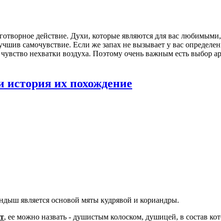
готворное действие. Духи, которые являются для вас любимыми,
чшив самочувствие. Если же запах не вызывает у вас определенн
 чувство нехватки воздуха. Поэтому очень важным есть выбор ар
 история их похождение
ландыш является основой мяты кудрявой и кориандры.
т
, ее можно назвать - душистым колоском, душицей, в состав ко