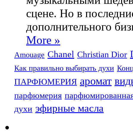
сцене. Но в последни
дополнительного биз
More »
Chanel
Christian Dior
Amouage
Как правильно выбирать духи
Конц
аромат
вид
ПАРФЮМЕРИЯ
парфюмерия
парфюмированная
эфирные масла
духи