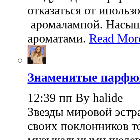
отказаться от иполь
аромалампой. Насы
ароматами.
Read Mor
Знаменитые парф
12:39 пп By halide
Звезды мировой эстра
своих поклонников т
музыкальными шедев