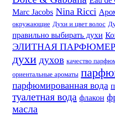
Eau de
Nina Ricci
Marc Jacobs
Аро
окружающие
Духи и цвет волос
Ду
правильно выбирать духи
Ко
ЭЛИТНАЯ ПАРФЮМЕ
духи
духов
качество парфю
парфю
ориентальные ароматы
парфюмированная вода
п
туалетная вода
ф
флакон
масла