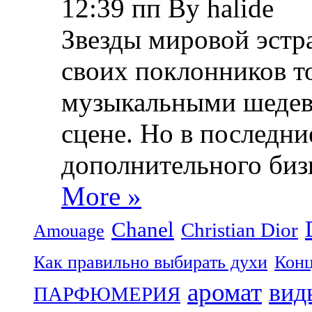
12:39 пп By halide
Звезды мировой эстра
своих поклонников т
музыкальными шедев
сцене. Но в последни
дополнительного биз
More »
Chanel
Christian Dior
Amouage
Как правильно выбирать духи
Конц
аромат
вид
ПАРФЮМЕРИЯ