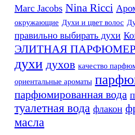
Nina Ricci
Marc Jacobs
Аро
окружающие
Духи и цвет волос
Ду
правильно выбирать духи
Ко
ЭЛИТНАЯ ПАРФЮМЕ
духи
духов
качество парфю
парфю
ориентальные ароматы
парфюмированная вода
п
туалетная вода
ф
флакон
масла