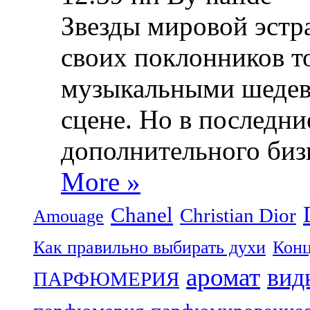
Звезды мировой эстра
своих поклонников т
музыкальными шедев
сцене. Но в последни
дополнительного биз
More »
Chanel
Christian Dior
Amouage
Как правильно выбирать духи
Конц
аромат
вид
ПАРФЮМЕРИЯ