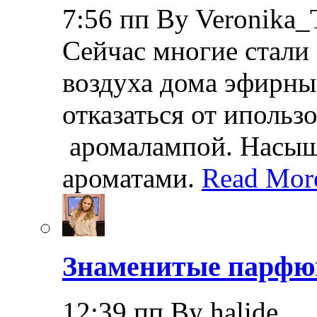
7:56 пп By Veronika_
Сейчас многие стали
воздуха дома эфирные
отказаться от иполь
аромалампой. Насы
ароматами.
Read Mor
Знаменитые парф
12:39 пп By halide