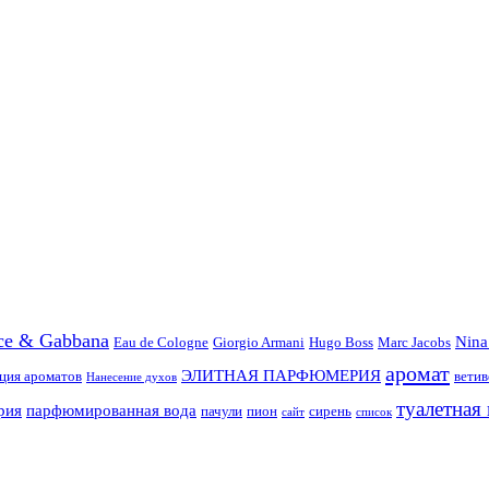
ce & Gabbana
Nina
Eau de Cologne
Giorgio Armani
Hugo Boss
Marc Jacobs
аромат
ЭЛИТНАЯ ПАРФЮМЕРИЯ
ция ароматов
ветив
Нанесение духов
туалетная 
рия
парфюмированная вода
пачули
пион
сирень
сайт
список