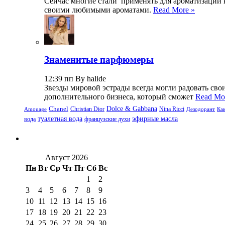
Сейчас многие стали применять для ароматизации 
своими любимыми ароматами.
Read More »
Знаменитые парфюмеры
12:39 пп By halide
Звезды мировой эстрады всегда могли радовать св
дополнительного бизнеса, который сможет
Read Mo
Dolce & Gabbana
Chanel
Christian Dior
Nina Ricci
Amouage
Дезодорант
Ка
туалетная вода
эфирные масла
вода
французские духи
Август 2026
Пн
Вт
Ср
Чт
Пт
Сб
Вс
1
2
3
4
5
6
7
8
9
10
11
12
13
14
15
16
17
18
19
20
21
22
23
24
25
26
27
28
29
30