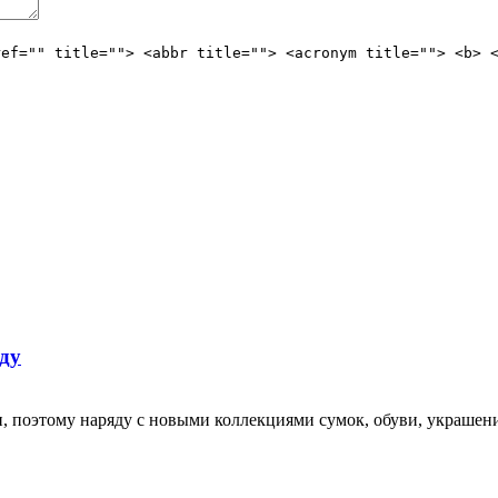
ref="" title=""> <abbr title=""> <acronym title=""> <b> 
ду
 поэтому наряду с новыми коллекциями сумок, обуви, украшен