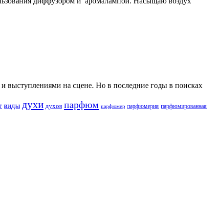
пользования диффузором и аромалампой. Насыщаю воздух
и выступлениями на сцене. Но в последние годы в поисках
духи
парфюм
т
виды
духов
парфюмерия
парфюмированная
парфюмер