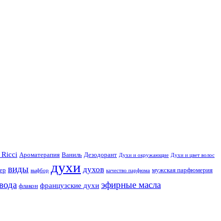
 Ricci
Ароматерапия
Ваниль
Дезодорант
Духи и окружающие
Духи и цвет волос
духи
виды
духов
ер
мужская парфюмерия
выфбор
качество парфюма
вода
эфирные масла
французские духи
флакон