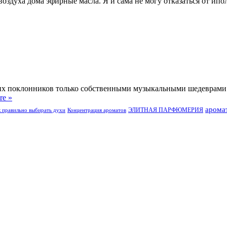
воздуха дома эфирные масла. Я и сама не могу отказаться от и
оих поклонников только собственными музыкальными шедеврами 
re »
арома
ЭЛИТНАЯ ПАРФЮМЕРИЯ
к правильно выбирать духи
Концентрация ароматов