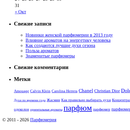
31
« Окт
Свежие записи
Новинки женской парфюмерии в 2013 году
Влияние ароматов на энергетику человека
Как создаются лучшие духи сезона
Польза ароматов
Знаменитые парфюмеры
Свежие комментарии
Метки
Dol
Chanel
Christian Dior
Amouage
Calvin Klein
Carolina Herrera
Жасмин
Как правильно выбирать духи
Концентра
Духи по времени года
парфюм
парфюме
одеколон
парфюмер
ориентальные ароматы
© 2011 - 2026
Парфюмерия