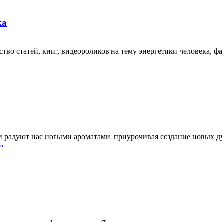
ка
во статей, книг, видеороликов на тему энергетики человека, фа
адуют нас новыми ароматами, приурочивая создание новых дух
 »