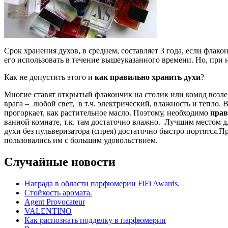
Срок хранения духов, в среднем, составляет 3 года, если флак
его использовать в течение вышеуказанного времени. Но, при
Как не допустить этого и
как
правильно хранить духи
?
Многие ставят открытый флакончик на столик или комод возле 
врага – любой свет, в т.ч. электрический, влажность и тепло.
прогоркает, как растительное масло. Поэтому, необходимо
прав
ванной комнате, т.к. там достаточно влажно. Лучшим местом
духи без пульверизатора (спрея) достаточно быстро портятся
пользовались им с большим удовольствием.
Случайные новости
Награда в области парфюмерии FiFi Awards.
Стойкость аромата.
Agent Provocateur
VALENTINO
Как распознать подделку в парфюмерии