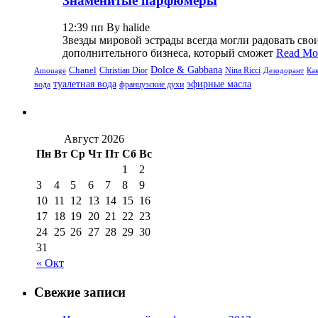
Знаменитые парфюмеры
12:39 пп By halide
Звезды мировой эстрады всегда могли радовать св
дополнительного бизнеса, который сможет
Read Mo
Dolce & Gabbana
Chanel
Christian Dior
Nina Ricci
Amouage
Дезодорант
Ка
туалетная вода
эфирные масла
вода
французские духи
Август 2026
Пн
Вт
Ср
Чт
Пт
Сб
Вс
1
2
3
4
5
6
7
8
9
10
11
12
13
14
15
16
17
18
19
20
21
22
23
24
25
26
27
28
29
30
31
« Окт
Свежие записи