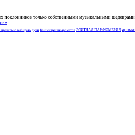
оих поклонников только собственными музыкальными шедеврами 
re »
арома
ЭЛИТНАЯ ПАРФЮМЕРИЯ
к правильно выбирать духи
Концентрация ароматов