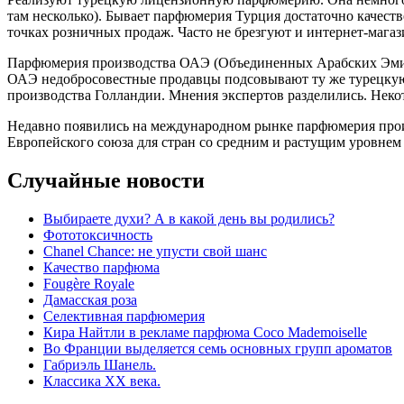
там несколько). Бывает парфюмерия Турция достаточно качеств
точках розничных продаж. Часто не брезгуют и интернет-мага
Парфюмерия производства ОАЭ (Объединенных Арабских Эмират
ОАЭ недобросовестные продавцы подсовывают ту же турецкую.
производства Голландии. Мнения экспертов разделились. Некото
Недавно появились на международном рынке парфюмерия произ
Европейского союза для стран со средним и растущим уровнем
Случайные новости
Выбираете духи? А в какой день вы родились?
Фототоксичность
Chanel Chance: не упусти свой шанс
Качество парфюма
Fougère Royale
Дамасская роза
Селективная парфюмерия
Кира Найтли в рекламе парфюма Coco Mademoiselle
Во Франции выделяется семь основных групп ароматов
Габриэль Шанель.
Классика XX века.