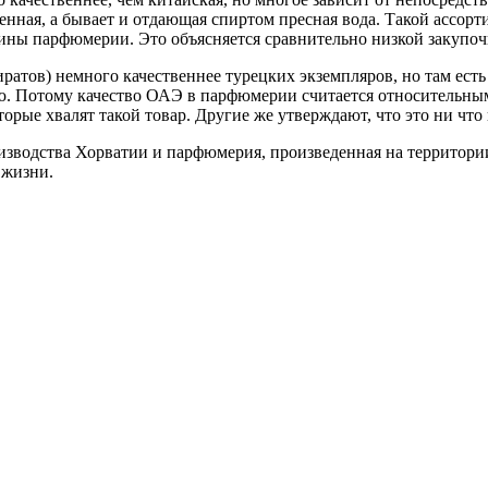
енная, а бывает и отдающая спиртом пресная вода. Такой ассорт
зины парфюмерии. Это объясняется сравнительно низкой закупоч
ов) немного качественнее турецких экземпляров, но там есть 
 Потому качество ОАЭ в парфюмерии считается относительным 
рые хвалят такой товар. Другие же утверждают, что это ни что 
водства Хорватии и парфюмерия, произведенная на территории
 жизни.