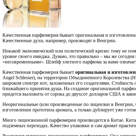
Качественная парфюмерия бывает оригинальная и изготовленн
Качественные духи, например, производят в Венгрии.
Никакой экономический или политический кризис тому не пом
уровне своего имиджа. Думаю, это правильно – мы же сегодня
«несовременными». Шлейф элитного парфюма за вами означает
Качественная парфюмерия бывает
оригинальная и изготовлен
Angel Schlesser), на территории Объединенного Королевства 
широком спектре нот, заложенных его создателями. Стойкость 
ближайшего принятия душа. На создание оригинальной парфюме
придется выложить от сорока до двухсот долларов США в завис
Неоригинальные (или произведенные по лицензии в Венгрии, О
изготовлении прототипа аромата, а только дублирует уже гото
Много лицензионной парфюмерии производится в Китае. Китай
подземных переходах. Качество упаковки и сам аромат практич
Реализуют турецкую лицензионную парфюмерию. Она немного ка