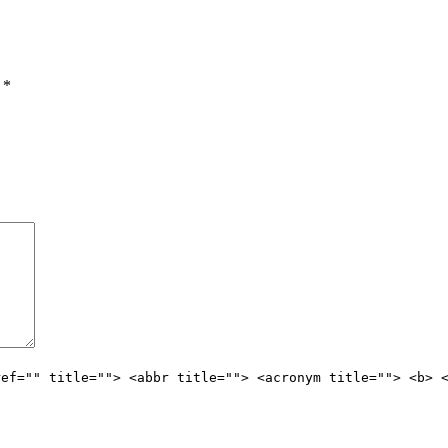
ы
*
ref="" title=""> <abbr title=""> <acronym title=""> <b> 