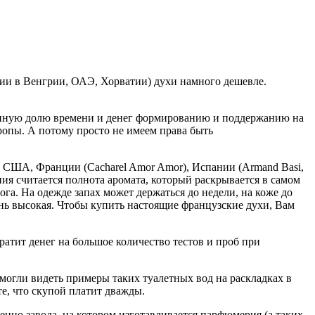
ии в Венгрии, ОАЭ, Хорватии) духи намного дешевле.
ьвиную долю времени и денег формированию и поддержанию на
ропы. А потому просто не имеем права быть
 США, Франции (Cacharel Amor Amor), Испании (Armand Basi,
ия считается полнота аромата, который раскрывается в самом
а. На одежде запах может держаться до недели, на коже до
нь высокая. Чтобы купить настоящие французские духи, Вам
атит денег на большое количество тестов и проб при
огли видеть примеры таких туалетных вод на раскладках в
е, что скупой платит дважды.
нно завода, на котором изготавливается парфюмерия (а таких