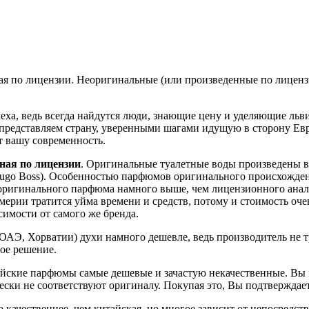
ая по лицензии. Неоригинальные (или произведенные по лиценз
еха, ведь всегда найдутся люди, знающие цену и уделяющие л
 представляем страну, уверенными шагами идущую в сторону Ев
 вашу современность.
ная по лицензии
. Оригинальные туалетные воды произведены в
(Hugo Boss). Особенностью парфюмов оригинального происхожден
оригинального парфюма намного выше, чем лицензионного аналог
рии тратится уйма времени и средств, потому и стоимость оче
имости от самого же бренда.
АЭ, Хорватии) духи намного дешевле, ведь производитель не тр
вое решение.
ские парфюмы самые дешевые и зачастую некачественные. Вы м
ески не соответствуют оригиналу. Покупая это, Вы подтверждает
чественнее, чем китайская, но многое зависит от непосредстве